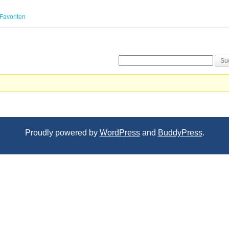
Favoriten
Proudly powered by
WordPress
and
BuddyPress
.