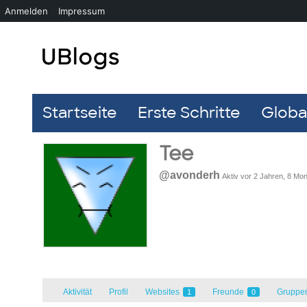
Anmelden
Impressum
Startseite
Erste Schritte
Global
Tee
@avonderh
Aktiv vor 2 Jahren, 8 Mo
Aktivität
Profil
Websites
Freunde
Gruppe
1
0