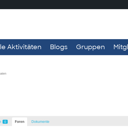
e Aktivitäten
Blogs
Gruppen
Mitg
naten
n
Foren
Dokumente
0