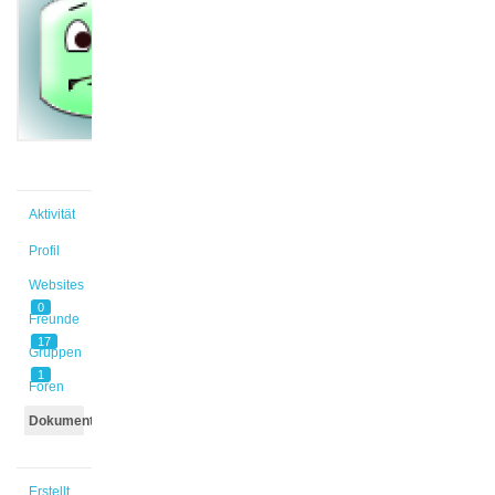
@anton13
Aktiv vor
3 Monaten,
3 Wochen
Aktivität
Profil
Websites
0
Freunde
17
Gruppen
1
Foren
Dokumente
Erstellt