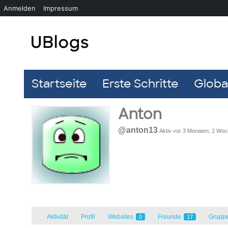
Anmelden
Impressum
Startseite
Erste Schritte
Global
Anton
@anton13
Aktiv vor 3 Monaten, 2 Wo
Aktivität
Profil
Websites
Freunde
Grupp
0
17