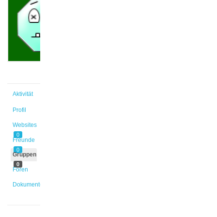
@aljernst
Aktiv vor
5 Jahren,
3 Monaten
Aktivität
Profil
Websites
0
Freunde
0
Gruppen
0
Foren
Dokumente