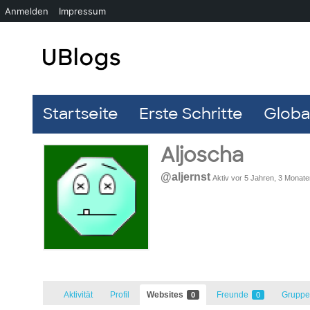
Anmelden
Impressum
Startseite
Erste Schritte
Global
Aljoscha
@aljernst
Aktiv vor 5 Jahren, 3 Monate
Aktivität
Profil
Websites
Freunde
Grupp
0
0