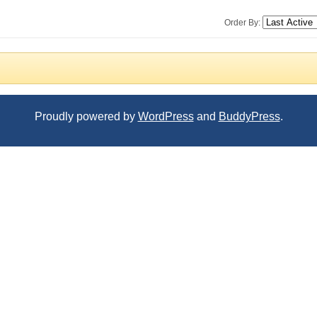
Order By:
Proudly powered by
WordPress
and
BuddyPress
.