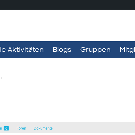
e Aktivitäten
Blogs
Gruppen
Mitg
n
en
Foren
Dokumente
0