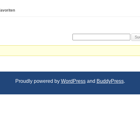
avoriten
Proudly powered by
WordPress
and
BuddyPress
.