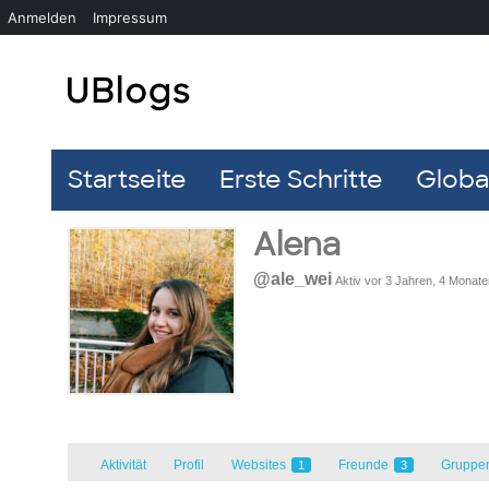
Anmelden
Impressum
Startseite
Erste Schritte
Global
Alena
@ale_wei
Aktiv vor 3 Jahren, 4 Monate
Aktivität
Profil
Websites
Freunde
Gruppe
1
3