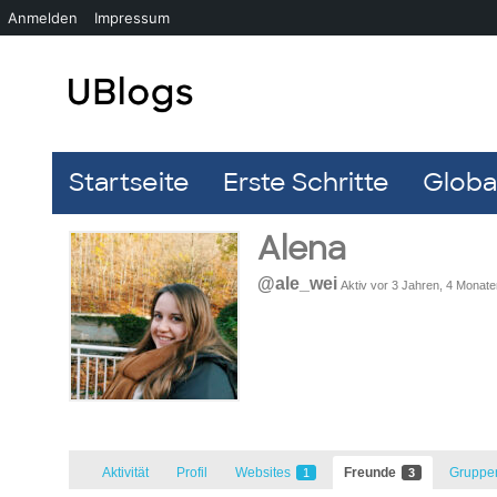
Anmelden
Impressum
Startseite
Erste Schritte
Global
Alena
@ale_wei
Aktiv vor 3 Jahren, 4 Monate
Aktivität
Profil
Websites
Freunde
Grupp
1
3