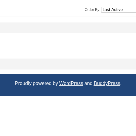
Order By:
Proudly powered by
WordPress
and
BuddyPress
.