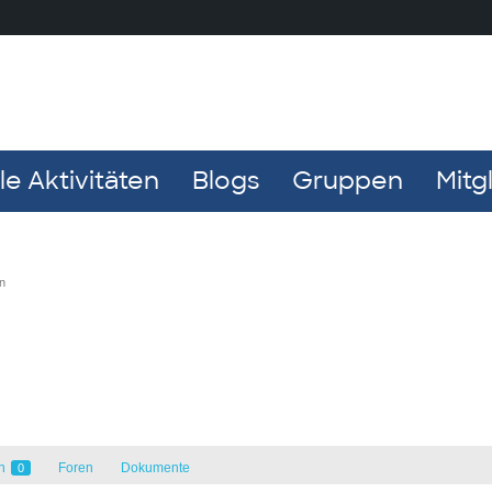
e Aktivitäten
Blogs
Gruppen
Mitg
n
en
Foren
Dokumente
0