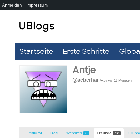
Anmelden
Impressum
Startseite
Erste Schritte
Global
Antje
@aeberhar
Aktiv vor 11 Monaten
Aktivität
Profil
Websites
Freunde
Grupp
0
12