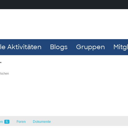
e Aktivitäten
Blogs
Gruppen
Mitg
r
Wochen
en
Foren
Dokumente
5