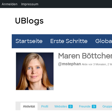
Anmelden
Impressum
Startseite
Erste Schritte
Global
Maren Böttche
@mstephan
Aktiv vor 3 Monaten, 2 
Aktivität
Profil
Websites
Freunde
Grupp
0
9