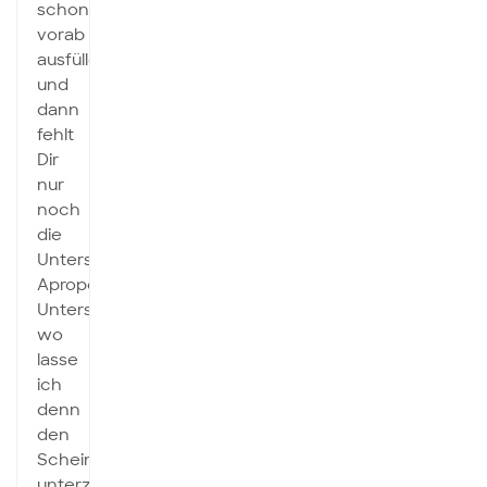
schon
vorab
ausfüllen
und
dann
fehlt
Dir
nur
noch
die
Unterschrift….
Apropos
Unterschrift,
wo
lasse
ich
denn
den
Schein
unterzeichnen?