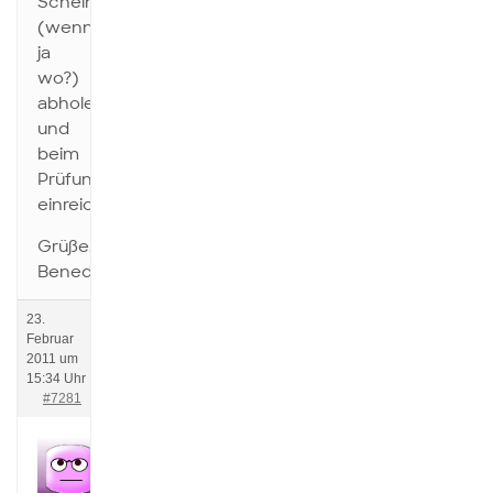
Schein
(wenn
ja
wo?)
abholen
und
beim
Prüfungsamt
einreichen?
Grüße,
Benedikt.
23.
Februar
2011 um
15:34 Uhr
#7281
Anonym
Inaktiv