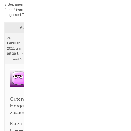
7 Beiträgen –
1 bis 7 (von
insgesamt 7)
Autor
Beiträge
20.
Februar
2011 um
08:30 Uhr
#475
Anonym
Inaktiv
Guten
Morgen
zusammen!
Kurze
Frage: