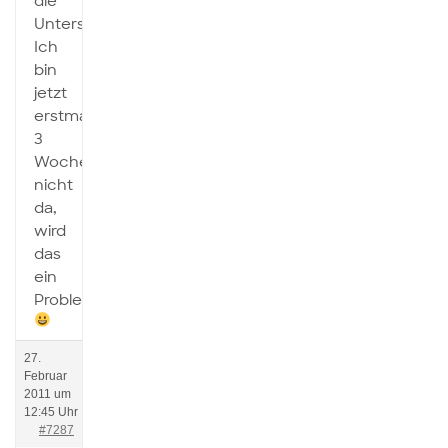
die
Unterschrift?
Ich
bin
jetzt
erstmal
3
Wochen
nicht
da,
wird
das
ein
Problem?
27.
Februar
2011 um
12:45 Uhr
#7287