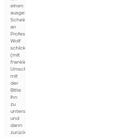
einen
ausgefüllten
Schein
an
Professor
Wolf
schicke
(mit
frankiertem
Umschlag),
mit
der
Bitte
ihn
zu
unterschreiben
und
dann
zurückzuschicken?