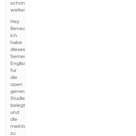
schon
weiterhelfen.
Hey
Benedikt,
ich
habe
dieses
Semester
Englisch
für
die
open
general
Studies
belegt
und
die
meinten
zu