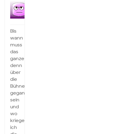
Anonym
Inaktiv
Bis
wann
muss
das
ganze
denn
über
die
Bühne
gegangen
sein
und
wo
kriege
ich