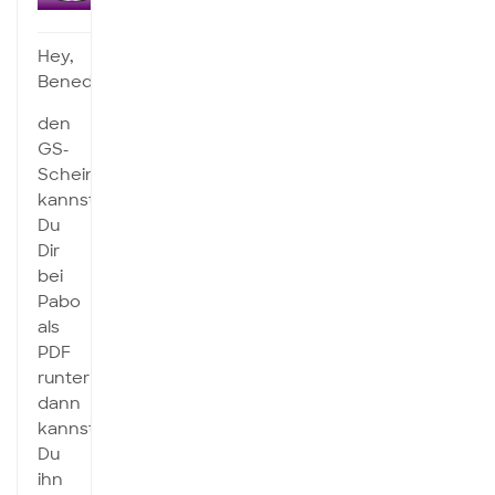
Hey,
Benedikt,
den
GS-
Schein
kannst
Du
Dir
bei
Pabo
als
PDF
runterladen,
dann
kannst
Du
ihn