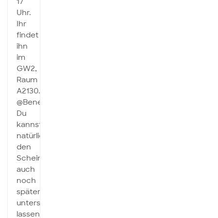
17
Uhr.
Ihr
findet
ihn
im
GW2,
Raum
A2130.
@Benedikt:
Du
kannst
natürlich
den
Schein
auch
noch
später
unterschreiben
lassen.