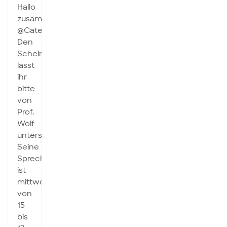
Hallo
zusammen,
@Caterina:
Den
Schein
lasst
ihr
bitte
von
Prof.
Wolf
unterschreiben.
Seine
Sprechstunde
ist
mittwochs,
von
15
bis