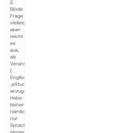
2.
Blöde
Frage
vielleicht,
aber
reicht
es
aus,
als
Veranstaltungstitel
(
Englisch)
„eStudi“
anzugeben?
Habe
bisher
nämlich
nur
Sprachnachweise
eingereicht