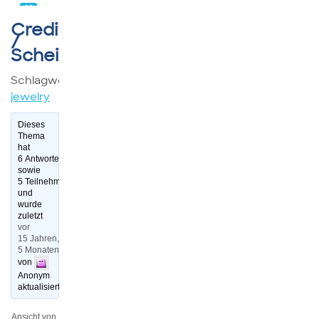
66
Creditpoints
/
Schein
Schlagwörter:
prom
jewelry
Dieses
Thema
hat
6 Antworten
sowie
5 Teilnehmer
und
wurde
zuletzt
vor
15 Jahren,
5 Monaten
von
Anonym
aktualisiert.
Ansicht von