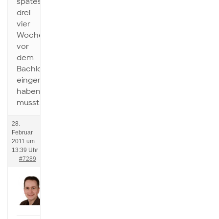
spätestens
drei
vier
Wochen
vor
dem
Bachlorende
eingereicht
haben
musst.
28.
Februar
2011 um
13:39 Uhr
#7289
Thomas
Mitglied