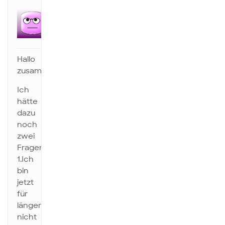
Anonym
Inaktiv
Hallo
zusammen!
Ich
hätte
dazu
noch
zwei
Fragen:
1.Ich
bin
jetzt
für
länger
nicht