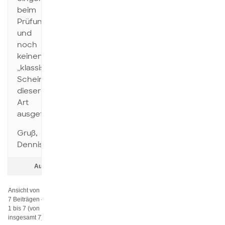
beim
Prüfungsamt,
und
noch
keinen
„klassischen“
Schein
dieser
Art
ausgefüllt…
Gruß,
Dennis
Autor
Beiträge
Ansicht von
7 Beiträgen –
1 bis 7 (von
insgesamt 7)