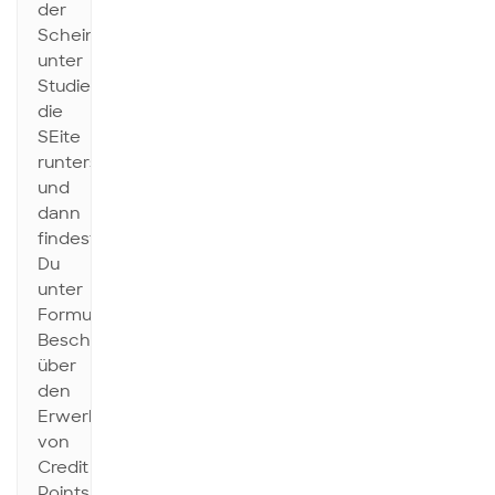
der
Schein
unter
Studieninfos,
die
SEite
runterscrollen
und
dann
findest
Du
unter
Formulare
Bescheinigung
über
den
Erwerb
von
Credit
Points