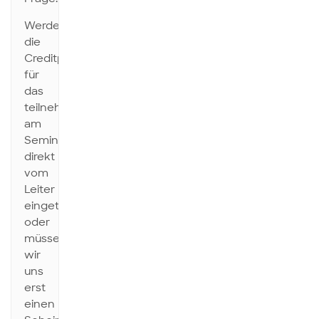
Werden
die
Creditpoints
für
das
teilnehmen
am
Seminar
direkt
vom
Leiter
eingetragen
oder
müssen
wir
uns
erst
einen