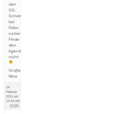
den
GS-
Schein
bei
Pabo
runterladen?
Finde
den
irgendwie
nicht
Grüße,
Nina
24.
Februar
2011 um
14:42 Uhr
#7285