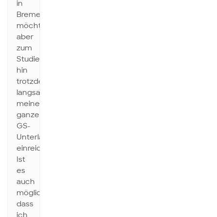
in
Bremen,
möchte
aber
zum
Studienende
hin
trotzdem
langsam
meine
ganzen
GS-
Unterlagen
einreichen.
Ist
es
auch
möglich,
dass
ich