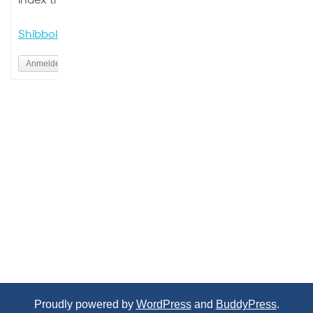
index this site.
Shibboleth Login
Anmelden
Proudly powered by
WordPress
and
BuddyPress
.