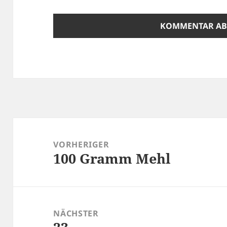
Beitragsnavigation
VORHERIGER
100 Gramm Mehl
Vorheriger
Beitrag:
NÄCHSTER
Nächster