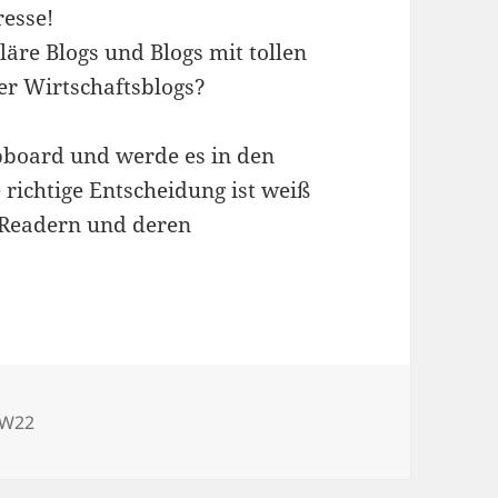
resse!
läre Blogs und Blogs mit tollen
der Wirtschaftsblogs?
ipboard und werde es in den
 richtige Entscheidung ist weiß
 Readern und deren
rter
KW22