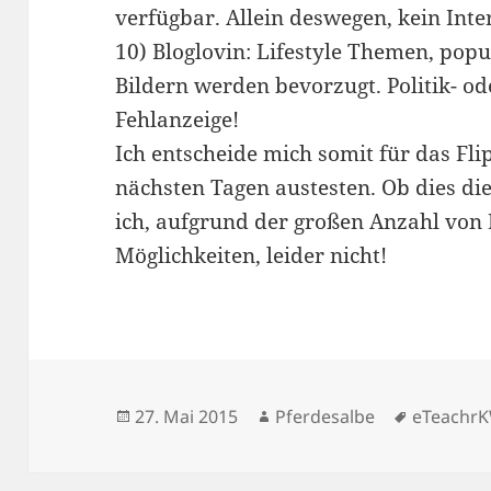
verfügbar. Allein deswegen, kein Inte
10) Bloglovin: Lifestyle Themen, popu
Bildern werden bevorzugt. Politik- o
Fehlanzeige!
Ich entscheide mich somit für das Fl
nächsten Tagen austesten. Ob dies die
ich, aufgrund der großen Anzahl von
Möglichkeiten, leider nicht!
Veröffentlicht
Autor
Schlagwö
27. Mai 2015
Pferdesalbe
eTeachr
am