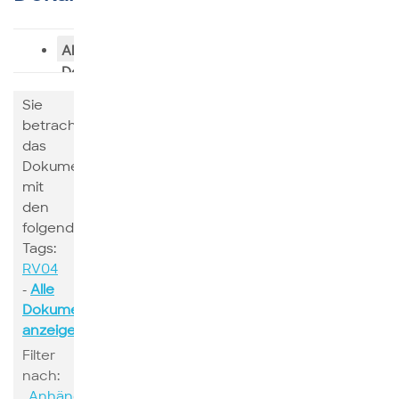
Alle
Dokumente
Sie
betrachten
das
Dokumente
mit
den
folgenden
Tags:
RV04
-
Alle
Dokumente
anzeigen
Filter
nach:
Anhänge
Suchen
Schlagwort