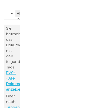
Alle
Dokumente
Sie
betrachten
das
Dokumente
mit
den
folgenden
Tags:
RV04
-
Alle
Dokumente
anzeigen
Filter
nach:
Anhänge
Suchen
Schlagwort