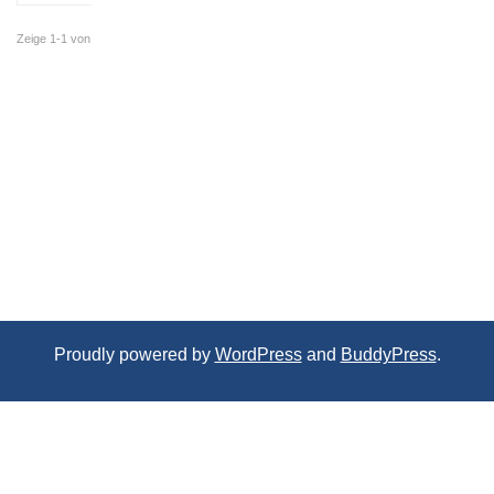
Zeige 1-1 von
1 Dokumente
Proudly powered by
WordPress
and
BuddyPress
.