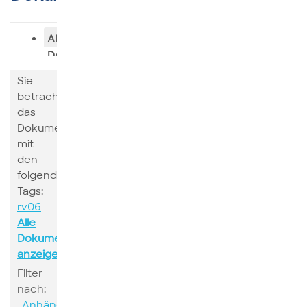
Alle
Dokumente
Sie
betrachten
das
Dokumente
mit
den
folgenden
Tags:
rv06
-
Alle
Dokumente
anzeigen
Filter
nach:
Anhänge
Suchen
Schlagwort