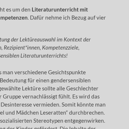
eht es um den
Literaturunterricht mit
kompetenzen
. Dafür nehme ich Bezug auf vier
utung der Lektüreauswahl im Kontext der
, Rezipient*innen, Kompetenzziele,
ensiblen Literaturunterrichts!
s man verschiedene Gesichtspunkte
le Bedeutung für einen gendersensiblen
gewählte Lektüre sollte alle Geschlechter
r Gruppe vernachlässigt fühlt. Es wird das
d Desinteresse vermieden. Somit könnte man
fel und Mädchen Leseratten“ durchbrechen.
sozialisierten Stereotypen entgegenwirken.
ng der Kinder gefördert. Die Inhalte der