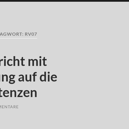
LAGWORT:
RV07
richt mit
ng auf die
tenzen
MENTARE