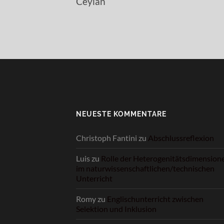
Ceylan
NEUESTE KOMMENTARE
Christoph Fantini
zu
Abschlussreflexion
Luis
zu
Rolle der Heterogenitätsdimension
im naturwissenschaftlichen/technischen
Unterricht
Romy
zu
Englischunterricht zwischen
Selektion und Inklusion