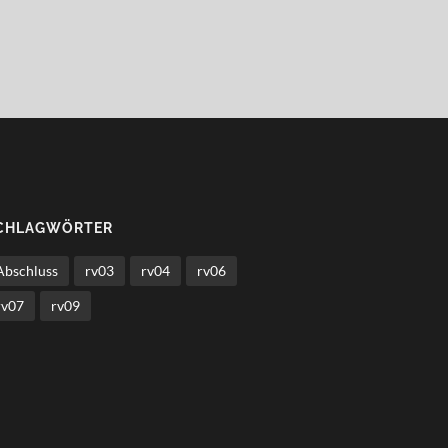
CHLAGWÖRTER
Abschluss
rv03
rv04
rv06
rv07
rv09