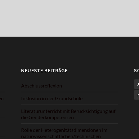
NEUESTE BEITRÄGE
S
Abschlussreflexion
en
Inklusion in der Grundschule
Literaturunterricht mit Berücksichtigung auf
die Genderkompetenzen
Rolle der Heterogenitätsdimensionen im
naturwissenschaftlichen/technischen