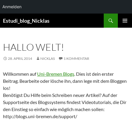
Anmelden
Zum
Suchen
Estudi_blog_Nicklas
Inhalt
PRIMÄR
springen
MENÜ
HALLO WELT!
28. APRIL 2014
NICKLAS
1 KOMMENTAR
Willkommen auf
Uni-Bremen Blogs
. Dies ist dein erster
Beitrag. Bearbeite oder lösche ihn, dann lege mit dem Bloggen
los!
Benötigst Du Hilfe beim Schreiben neuer Artikel? Auf der
Supportseite des Blogssystems findest Videotutorials, die Dir
den Einstieg so einfach wie möglich machen sollen:
http://blogs.uni-bremen.de/support/