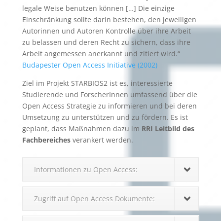
legale Weise benutzen können […] Die einzige
Einschränkung sollte darin bestehen, den jeweiligen
Autorinnen und Autoren Kontrolle über ihre Arbeit
zu belassen und deren Recht zu sichern, dass ihre
Arbeit angemessen anerkannt und zitiert wird.“
Budapester Open Access Initiative (2002)
Ziel im Projekt STARBIOS2 ist es, interessierte
Studierende und ForscherInnen umfassend über die
Open Access Strategie zu informieren und bei deren
Umsetzung zu unterstützen und zu fördern. Es ist
geplant, dass Maßnahmen dazu im
RRI Leitbild des
Fachbereiches
verankert werden.
Informationen zu Open Access:
Zugriff auf Open Access Dokumente: