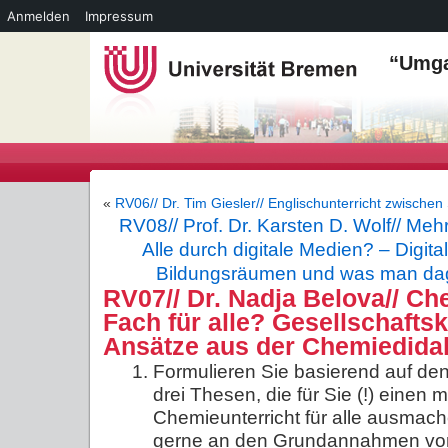
Anmelden
Impressum
“Umga
«
RV06// Dr. Tim Giesler// Englischunterricht zwischen
RV08// Prof. Dr. Karsten D. Wolf// Me
Alle durch digitale Medien? – Digital
Bildungsräumen und was man da
RV07// Dr. Nadja Belova// Ch
Fach für alle? Gesellschaftsk
Ansätze aus der Chemiedidak
Formulieren Sie basierend auf de
drei Thesen, die für Sie (!) einen
Chemieunterricht für alle ausmache
gerne an den Grundannahmen von 