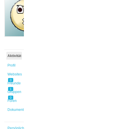
@yasin2
Aktiv vor
1 Jahr,
10 Monaten
Aktivität
Profil
Websites
0
Freunde
1
Gruppen
0
Foren
Dokumente
Persönlich