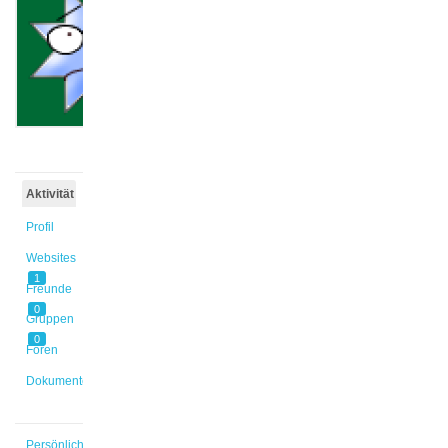
@xiying1
Aktiv vor
2 Jahren,
6 Monaten
Aktivität
Profil
Websites
1
Freunde
0
Gruppen
0
Foren
Dokumente
Persönlich