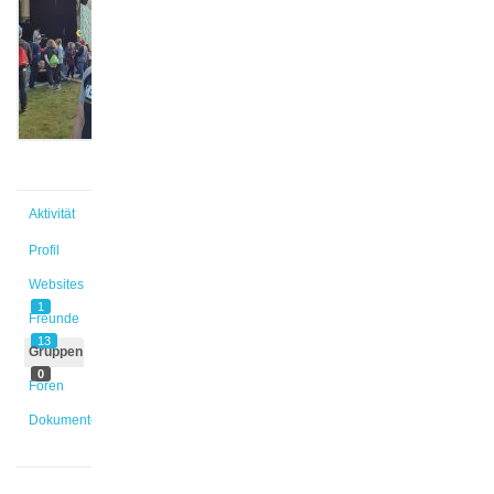
@wesch
Aktiv vor
4 Jahren,
7 Monaten
Aktivität
Profil
Websites
1
Freunde
13
Gruppen
0
Foren
Dokumente