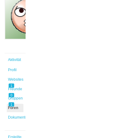
@wazneh
Aktiv vor
2 Monaten
Aktivität
Profil
Websites
1
Freunde
0
Gruppen
1
Foren
Dokumente
Erstellte