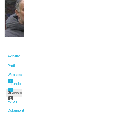
@ualkan
Aktiv vor
9 Monaten,
2 Wochen
Aktivität
Profil
Websites
1
Freunde
2
Gruppen
1
Foren
Dokumente