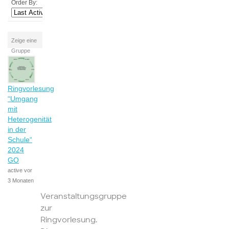
Order By:
Zeige eine
Gruppe
Ringvorlesung
“Umgang
mit
Heterogenität
in der
Schule“
2024
GO
active vor
3 Monaten
Veranstaltungsgruppe
zur
Ringvorlesung.