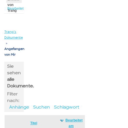
von
Bearbeitet
Trang
von
Trang
Trang’s
Dokumente
▸
Angefangen
von Mir
Sie
sehen
alle
Dokumente.
Filter
nach:
Anhänge
Suchen
Schlagwort
Bearbeitet
Has
Titel
am