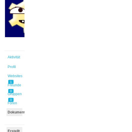
@trpagel
Aktiv vor
2 Jahren,
11 Monaten
Aktivität
Profil
Websites
1
Freunde
0
Gruppen
0
Foren
Dokumente
Erstellt