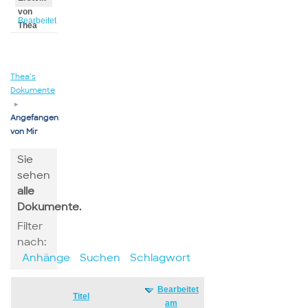
von
Bearbeitet
Thea
von
Thea
Thea’s
Dokumente
▸
Angefangen
von Mir
Sie
sehen
alle
Dokumente.
Filter
nach:
Anhänge
Suchen
Schlagwort
Bearbeitet
Has
Titel
am