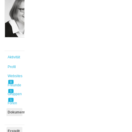
@theo
Aktiv vor
8 Jahren,
5 Monaten
Aktivität
Profil
Websites
0
Freunde
1
Gruppen
1
Foren
Dokumente
Erstellt