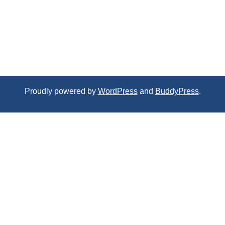
Proudly powered by
WordPress
and
BuddyPress
.