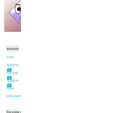
@thbu
Aktiv vor
1 Jahr,
6 Monaten
Aktivität
Profil
Websites
0
Freunde
4
Gruppen
0
Foren
Dokumente
Persönlich