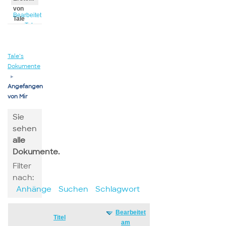
von
Bearbeitet
Tale
von Tale
Tale’s
Dokumente
▸
Angefangen
von Mir
Sie
sehen
alle
Dokumente.
Filter
nach:
Anhänge
Suchen
Schlagwort
Bearbeitet
Has
Titel
am