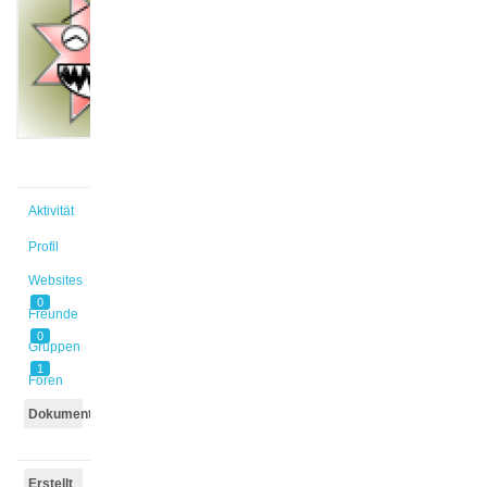
@tale
Aktiv vor
2 Jahren,
9 Monaten
Aktivität
Profil
Websites
0
Freunde
0
Gruppen
1
Foren
Dokumente
Erstellt