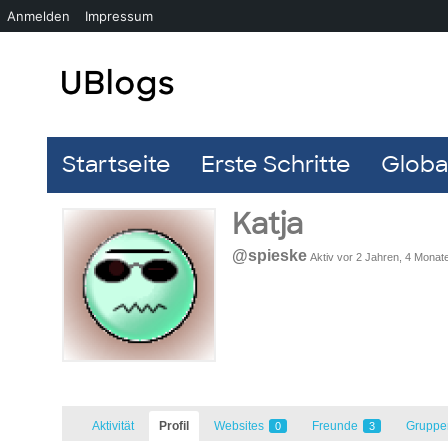
Anmelden
Impressum
Startseite
Erste Schritte
Global
Katja
@spieske
Aktiv vor 2 Jahren, 4 Monat
Aktivität
Profil
Websites
Freunde
Grupp
0
3