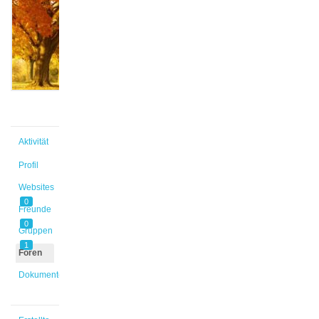
Nühsmann
@sonja4
Aktiv vor
6 Jahren,
10 Monaten
Aktivität
Profil
Websites
0
Freunde
0
Gruppen
1
Foren
Dokumente