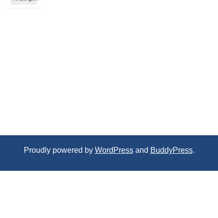
Proudly powered by
WordPress
and
BuddyPress
.