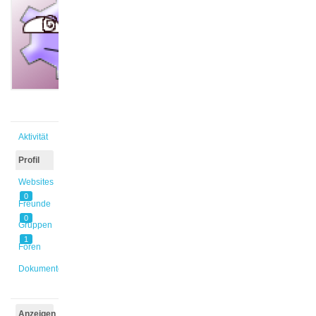
@slipka
Aktiv vor
7 Jahren,
2 Monaten
Aktivität
Profil
Websites
0
Freunde
0
Gruppen
1
Foren
Dokumente
Anzeigen