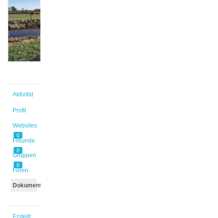
@skruse
Aktiv vor
1 Jahr,
10 Monaten
Aktivität
Profil
Websites
0
Freunde
0
Gruppen
0
Foren
Dokumente
Erstellt