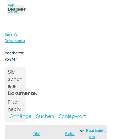
von
Bearbeitet
Sarah
von
Sarah
Sarah’s
Dokumente
▸
Bearbeitet
von Mir
Sie
sehen
alle
Dokumente.
Filter
nach:
Anhänge
Suchen
Schlagwort
Bearbeitet
Has
Titel
Autor
am