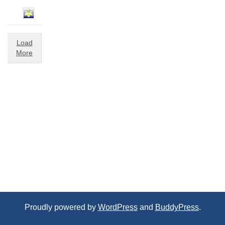
Load
More
Proudly powered by
WordPress
and
BuddyPress
.