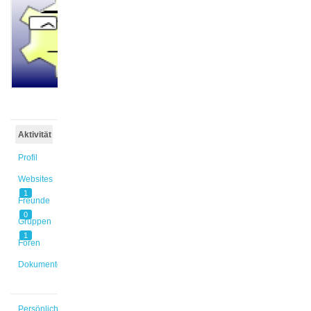
@seyhan1
Aktiv vor
10 Monaten,
1 Woche
Aktivität
Profil
Websites
1
Freunde
0
Gruppen
1
Foren
Dokumente
Persönlich