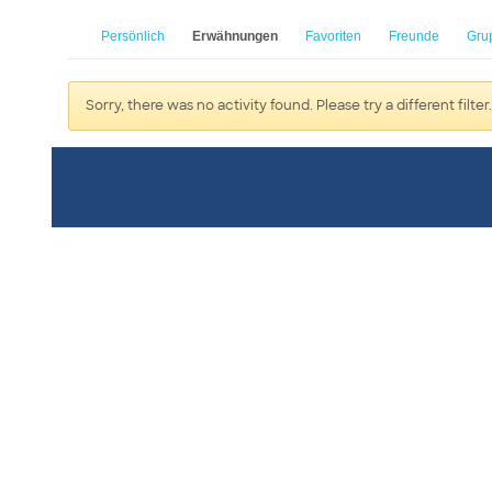
Persönlich
Erwähnungen
Favoriten
Freunde
Gru
Sorry, there was no activity found. Please try a different filter.