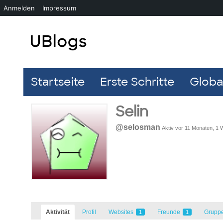
Anmelden
Impressum
Startseite
Erste Schritte
Global
Selin
@selosman
Aktiv vor 11 Monaten, 1
Aktivität
Profil
Websites
Freunde
Grupp
1
1