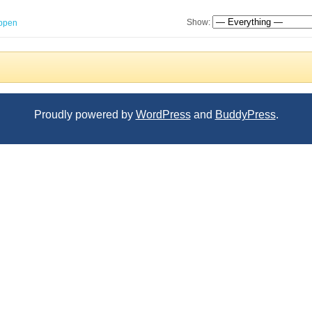
Show:
ppen
Proudly powered by
WordPress
and
BuddyPress
.