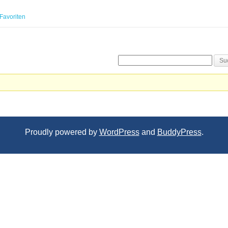
Favoriten
Proudly powered by
WordPress
and
BuddyPress
.