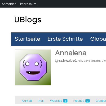
Anmelden
Impressum
Startseite
Erste Schritte
Global
Annalena
@schwabe1
Aktiv vor 9 Monaten, 2
Aktivität
Profil
Websites
Freunde
Gruppe
1
0