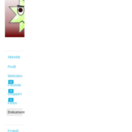
@schedler
Aktiv vor
1 Monat,
3 Wochen
Aktivität
Profil
Websites
0
Freunde
3
Gruppen
1
Foren
Dokumente
Erstellt