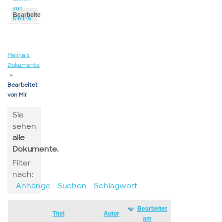
von
Bearbeitet
Melina
von
Melina
Melina’s
Dokumente
▸
Bearbeitet
von Mir
Sie
sehen
alle
Dokumente.
Filter
nach:
Anhänge
Suchen
Schlagwort
Bearbeitet
Has
Titel
Autor
am