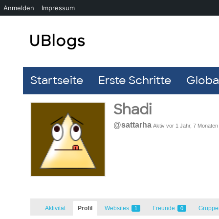
Anmelden
Impressum
Startseite
Erste Schritte
Global
Shadi
@sattarha
Aktiv vor 1 Jahr, 7 Monaten
Aktivität
Profil
Websites
Freunde
Grupp
1
0