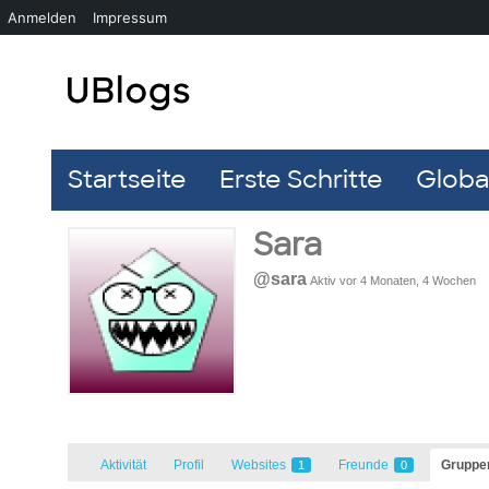
Anmelden
Impressum
Startseite
Erste Schritte
Global
Sara
@sara
Aktiv vor 4 Monaten, 4 Wochen
Aktivität
Profil
Websites
Freunde
Grupp
1
0