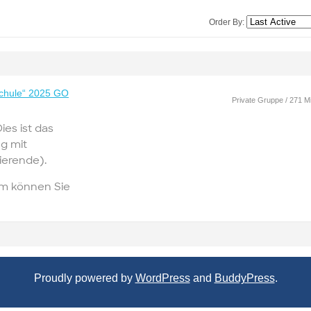
Order By:
Schule“ 2025 GO
Private Gruppe / 271 Mi
ies ist das
g mit
ierende).
em können Sie
Proudly powered by
WordPress
and
BuddyPress
.