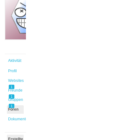
@sandhaus
Aktiv vor
2 Wochen,
4 Tagen
Aktivität
Profil
Websites
1
Freunde
1
Gruppen
1
Foren
Dokumente
Erstellte