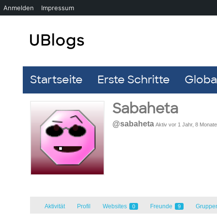
Anmelden
Impressum
Startseite
Erste Schritte
Global
Sabaheta
@sabaheta
Aktiv vor 1 Jahr, 8 Monat
Aktivität
Profil
Websites
Freunde
Gruppe
0
9