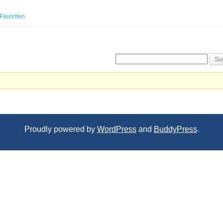
Favoriten
Proudly powered by
WordPress
and
BuddyPress
.