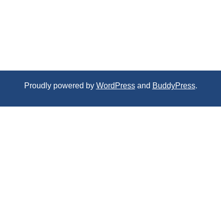
Proudly powered by
WordPress
and
BuddyPress
.