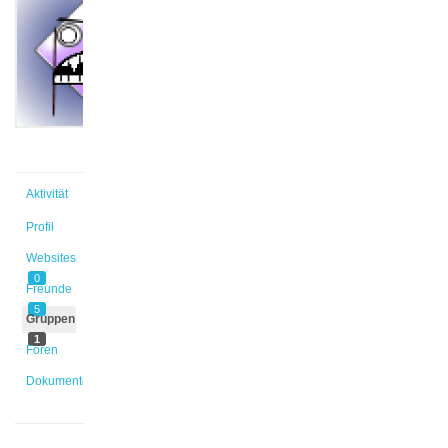
@s_z5vazy
Aktiv vor
14 Jahren
Aktivität
Profil
Websites
0
Freunde
5
Gruppen
1
Foren
Dokumente