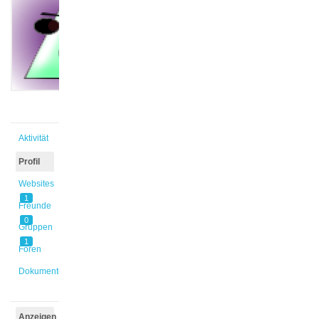
@s_u2g5kj
Aktiv vor
6 Jahren,
8 Monaten
Aktivität
Profil
Websites
1
Freunde
0
Gruppen
1
Foren
Dokumente
Anzeigen