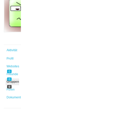
Christin
@s_rffkji
Aktiv vor
13 Jahren,
1 Monat
Aktivität
Profil
Websites
0
Freunde
0
Gruppen
0
Foren
Dokumente