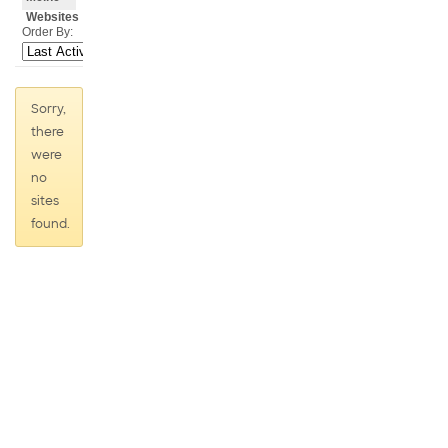
Websites
Order By:
Sorry,
there
were
no
sites
found.