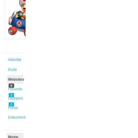
@s_itw2ba
Aktiv vor
10 Jahren
Aktivität
Profil
Websites
0
Freunde
2
Gruppen
2
Foren
Dokumente
Meine