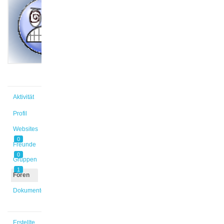
@s_if2gf3
Aktiv vor
12 Jahren,
11 Monaten
Aktivität
Profil
Websites
0
Freunde
0
Gruppen
1
Foren
Dokumente
Erstellte