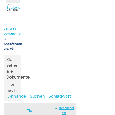
von
Bearbeitet
Larissa
von
Larissa
Larissa’s
Dokumente
▸
Angefangen
von Mir
Sie
sehen
alle
Dokumente.
Filter
nach:
Anhänge
Suchen
Schlagwort
Bearbeitet
Has
Titel
am