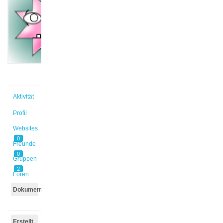
@s_bss9xw
Aktiv vor
11 Jahren
Aktivität
Profil
Websites
0
Freunde
0
Gruppen
2
Foren
Dokumente
Erstellt