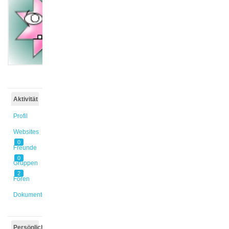
@s_bss9xw
Aktiv vor
11 Jahren
Aktivität
Profil
Websites
0
Freunde
0
Gruppen
2
Foren
Dokumente
Persönlich