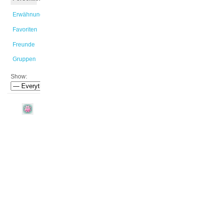
Erwähnungen
Favoriten
Freunde
Gruppen
Show:
Larissa
ist
der
Gruppe
#eTeachr
|
EW-
L
GO
3d