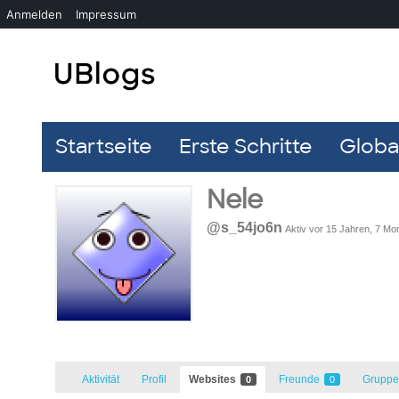
Anmelden
Impressum
Startseite
Erste Schritte
Global
Nele
@s_54jo6n
Aktiv vor 15 Jahren, 7 Mo
Aktivität
Profil
Websites
Freunde
Grupp
0
0