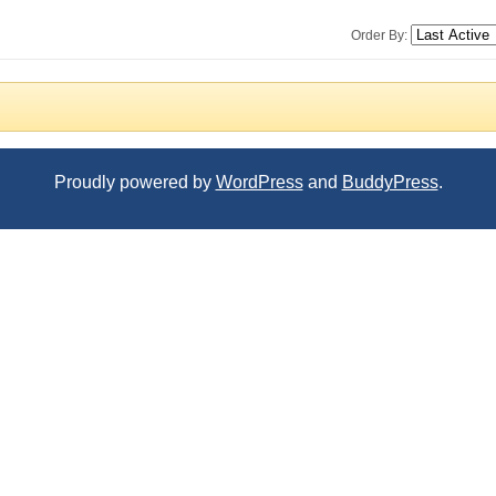
Order By:
Proudly powered by
WordPress
and
BuddyPress
.