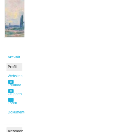
@rosalina
Aktiv vor
4 Monaten
Aktivität
Profil
Websites
0
Freunde
0
Gruppen
1
Foren
Dokumente
Anzeigen