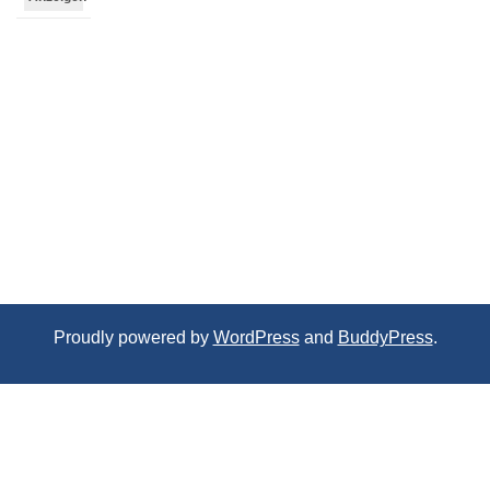
Proudly powered by
WordPress
and
BuddyPress
.