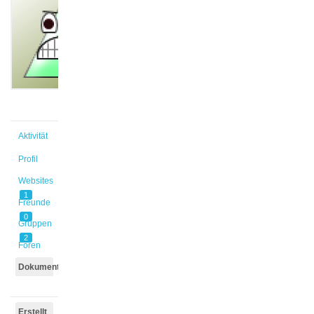
@riemannt
Aktiv vor
10 Jahren,
1 Monat
Aktivität
Profil
Websites
1
Freunde
0
Gruppen
2
Foren
Dokumente
Erstellt