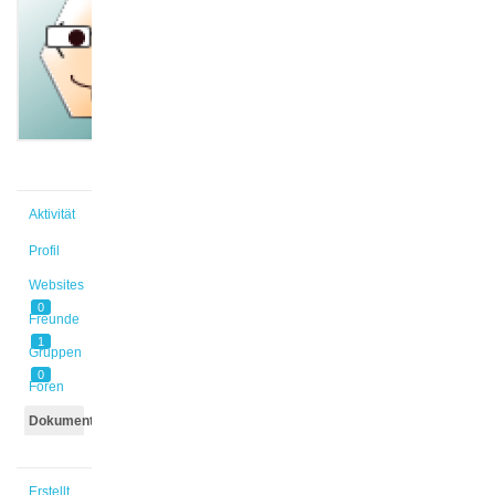
@reimerm
Aktiv vor
1 Jahr,
3 Monaten
Aktivität
Profil
Websites
0
Freunde
1
Gruppen
0
Foren
Dokumente
Erstellt