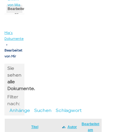
von Mia
Bearbeitet
von Mia
Mia’s
Dokumente
▸
Bearbeitet
von Mir
Sie
sehen
alle
Dokumente.
Filter
nach:
Anhänge
Suchen
Schlagwort
Bearbeitet
Has
Titel
Autor
am